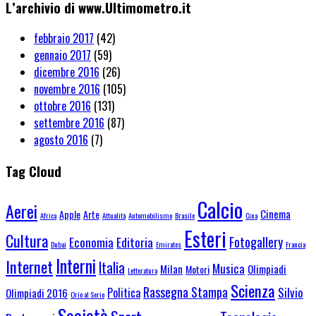
L’archivio di www.Ultimometro.it
febbraio 2017
(42)
gennaio 2017
(59)
dicembre 2016
(26)
novembre 2016
(105)
ottobre 2016
(131)
settembre 2016
(87)
agosto 2016
(7)
Tag Cloud
Calcio
Aerei
Cinema
Apple
Arte
Africa
Attualità
Automobilismo
Brasile
Cina
Esteri
Cultura
Fotogallery
Economia
Editoria
Dubai
Emirates
Francia
Interni
Internet
Italia
Musica
Milan
Olimpiadi
Motori
Letteratura
Scienza
Rassegna Stampa
Silvio
Politica
Olimpiadi 2016
Orio al Serio
Società