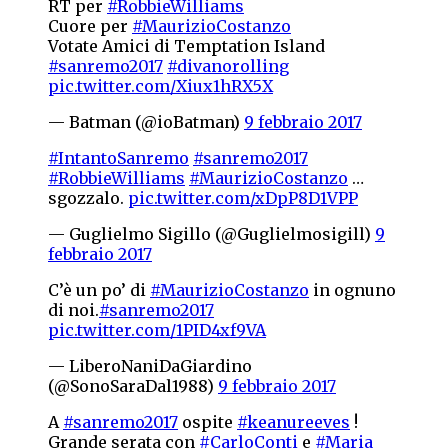
RT per
#RobbieWilliams
Cuore per
#MaurizioCostanzo
Votate Amici di Temptation Island
#sanremo2017
#divanorolling
pic.twitter.com/Xiux1hRX5X
— Batman (@ioBatman)
9 febbraio 2017
#IntantoSanremo
#sanremo2017
#RobbieWilliams
#MaurizioCostanzo
…
sgozzalo.
pic.twitter.com/xDpP8D1VPP
— Guglielmo Sigillo (@Guglielmosigill)
9
febbraio 2017
C’è un po’ di
#MaurizioCostanzo
in ognuno
di noi.
#sanremo2017
pic.twitter.com/1PID4xf9VA
— LiberoNaniDaGiardino
(@SonoSaraDal1988)
9 febbraio 2017
A
#sanremo2017
ospite
#keanureeves
!
Grande serata con
#CarloConti
e
#Maria