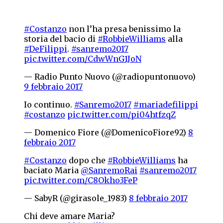
#Costanzo
non l’ha presa benissimo la
storia del bacio di
#RobbieWilliams
alla
#DeFilippi
.
#sanremo2017
pic.twitter.com/CdwWnG1JoN
— Radio Punto Nuovo (@radiopuntonuovo)
9 febbraio 2017
Io continuo.
#Sanremo2017
#mariadefilippi
#costanzo
pic.twitter.com/pi04htfzqZ
— Domenico Fiore (@DomenicoFiore92)
8
febbraio 2017
#Costanzo
dopo che
#RobbieWilliams
ha
baciato Maria
@SanremoRai
#sanremo2017
pic.twitter.com/C8Okho3FeP
— SabyR (@girasole_1983)
8 febbraio 2017
Chi deve amare Maria?