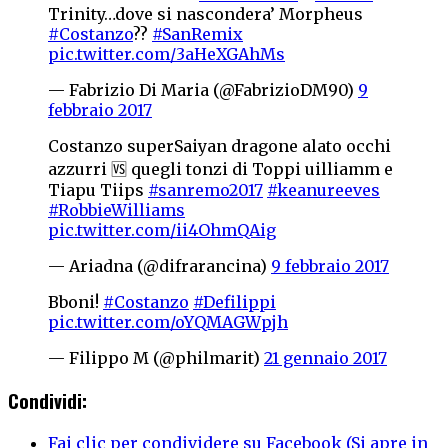
Trinity…dove si nascondera’ Morpheus
#Costanzo
??
#SanRemix
pic.twitter.com/3aHeXGAhMs
— Fabrizio Di Maria (@FabrizioDM90)
9
febbraio 2017
Costanzo superSaiyan dragone alato occhi
azzurri 🆚 quegli tonzi di Toppi uilliamm e
Tiapu Tiips
#sanremo2017
#keanureeves
#RobbieWilliams
pic.twitter.com/ii4OhmQAig
— Ariadna (@difrarancina)
9 febbraio 2017
Bboni!
#Costanzo
#Defilippi
pic.twitter.com/oYQMAGWpjh
— Filippo M (@philmarit)
21 gennaio 2017
Condividi:
Fai clic per condividere su Facebook (Si apre in